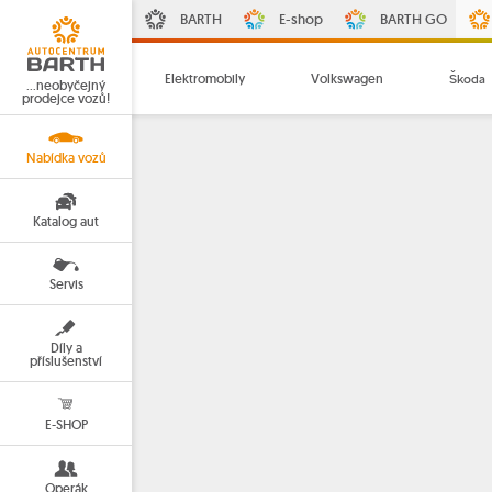
BARTH
E-shop
BARTH GO
Elektromobily
Volkswagen
Škoda
…neobyčejný
prodejce vozů!
Nabídka vozů
Katalog aut
Servis
Díly a
příslušenství
E-SHOP
Operák