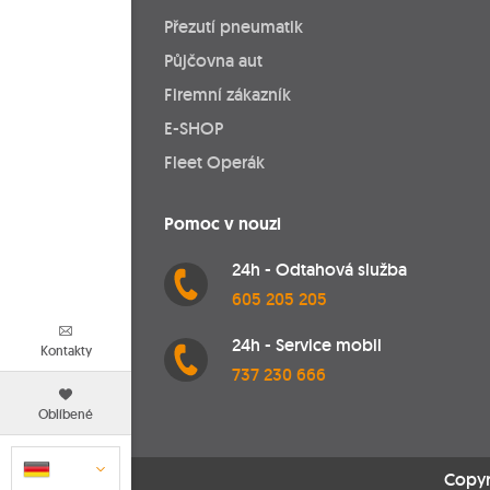
Přezutí pneumatik
Půjčovna aut
Firemní zákazník
E-SHOP
Fleet Operák
Pomoc v nouzi
24h - Odtahová služba
605 205 205
24h - Service mobil
Kontakty
737 230 666
Oblíbené
Copyr