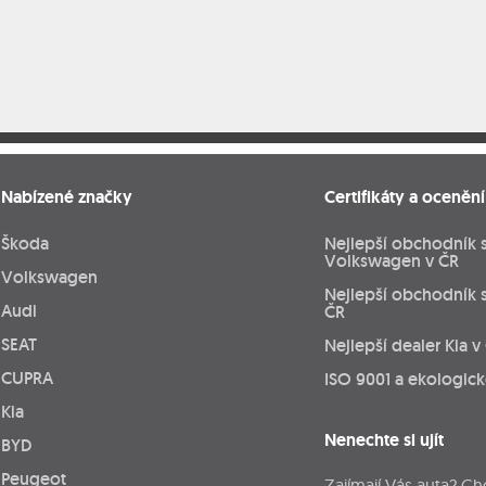
Nabízené značky
Certifikáty a ocenění
Škoda
Nejlepší obchodník 
Volkswagen v ČR
Volkswagen
Nejlepší obchodník 
Audi
ČR
SEAT
Nejlepší dealer Kia v
CUPRA
ISO 9001 a ekologic
Kia
Nenechte si ujít
BYD
Peugeot
Zajímají Vás auta? Ch