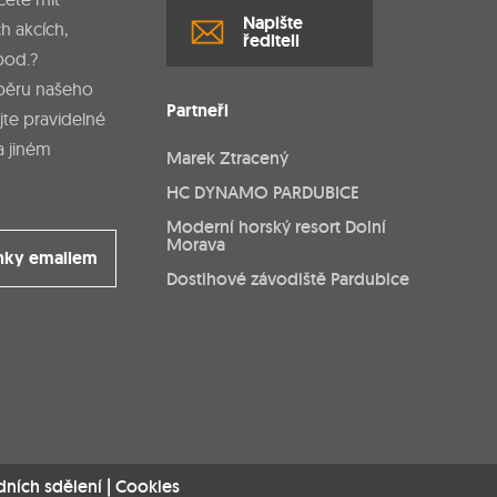
Napište
h akcích,
řediteli
pod.?
dběru našeho
Partneři
jte pravidelné
a jiném
Marek Ztracený
HC DYNAMO PARDUBICE
Moderní horský resort Dolní
Morava
nky emailem
Dostihové závodiště Pardubice
dních sdělení
|
Cookies