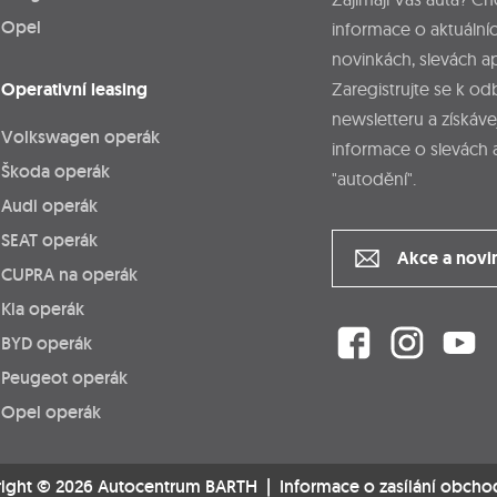
Opel
informace o aktuálníc
novinkách, slevách a
Operativní leasing
Zaregistrujte se k o
newsletteru a získáve
Volkswagen operák
informace o slevách 
Škoda operák
"autodění".
Audi operák
SEAT operák
Akce a novi
CUPRA na operák
Kia operák
BYD operák
Peugeot operák
Opel operák
ight © 2026 Autocentrum BARTH |
Informace o zasílání obcho