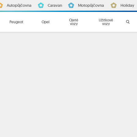
Autopůjčovna
Caravan
Motopůjčovna
Holiday
Ojeté
Užitkové
Peugeot
Opel
vozy
vozy