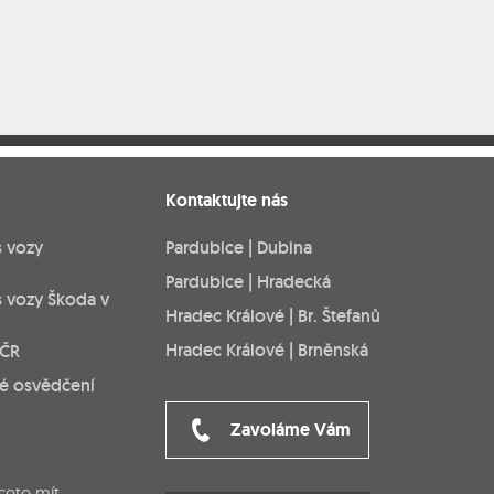
Kontaktujte nás
s vozy
Pardubice | Dubina
Pardubice | Hradecká
s vozy Škoda v
Hradec Králové | Br. Štefanů
Hradec Králové | Brněnská
 ČR
ké osvědčení
Zavoláme Vám
cete mít