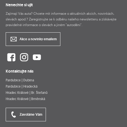
Nenechte si ujít
Zajímají Vás auta? Chcete mít informace o aktuálních akcích, novinkách,
slevách apod.? Zaregistrujte se k odběru našeho newsletteru a získávejte
pravidelné informace o slevách a jiném "autodění".
Akce a novinky emailem
Kontaktujte nás
Pardubice | Dubina
Pardubice | Hradecká
Hradec Králové | Br. Štefanů
Hradec Králové | Brněnská
Zavoláme Vám