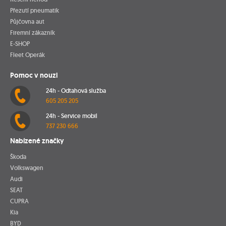
Přezutí pneumatik
Půjčovna aut
Firemní zákazník
E-SHOP
Fleet Operák
Pomoc v nouzi
24h - Odtahová služba
605 205 205
24h - Service mobil
737 230 666
Nabízené značky
Škoda
Volkswagen
Audi
SEAT
CUPRA
Kia
BYD