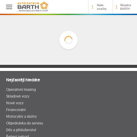
Naše
Skupina
značky
BARTH
…neobyčejný prodejce vozů!
Nejčastěji hledáte
Operativní leasing
Skladové vozy
Nové vozy
Financování
Motocykly a skútry
Objednávka do servisu
Díly a příslušenství
Řešení nehod