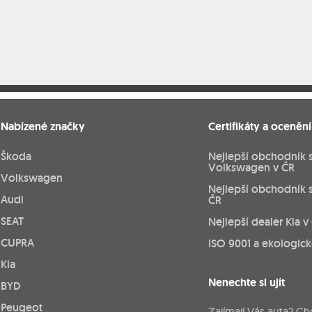
Nabízené značky
Certifikáty a ocenění
Škoda
Nejlepší obchodník 
Volkswagen v ČR
Volkswagen
Nejlepší obchodník 
Audi
ČR
SEAT
Nejlepší dealer Kia v
CUPRA
ISO 9001 a ekologic
Kia
Nenechte si ujít
BYD
Peugeot
Zajímají Vás auta? Ch