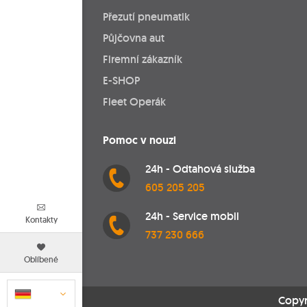
Přezutí pneumatik
Půjčovna aut
Firemní zákazník
E-SHOP
Fleet Operák
Pomoc v nouzi
24h - Odtahová služba
605 205 205
24h - Service mobil
Kontakty
737 230 666
Oblíbené
Copyr