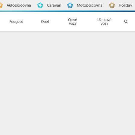
Autopůjčovna
Caravan
Motopůjčovna
Holiday
Ojeté
Užitkové
Peugeot
Opel
vozy
vozy