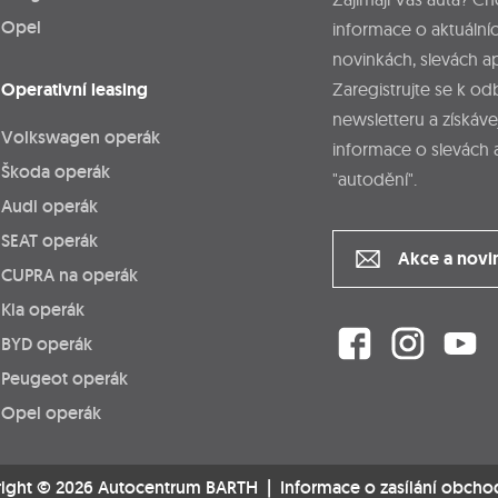
Opel
informace o aktuálníc
novinkách, slevách a
Operativní leasing
Zaregistrujte se k o
newsletteru a získáve
Volkswagen operák
informace o slevách 
Škoda operák
"autodění".
Audi operák
SEAT operák
Akce a novi
CUPRA na operák
Kia operák
BYD operák
Peugeot operák
Opel operák
ight © 2026 Autocentrum BARTH |
Informace o zasílání obcho