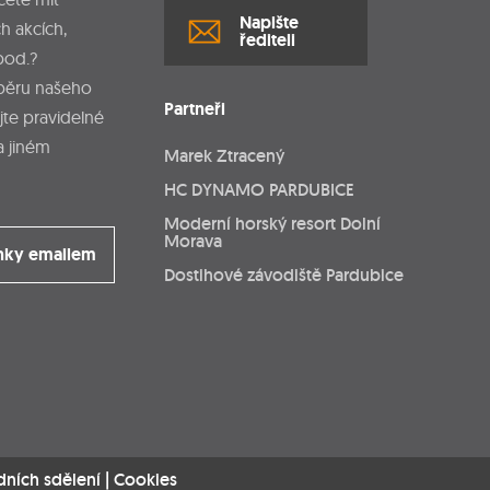
Napište
h akcích,
řediteli
pod.?
dběru našeho
Partneři
jte pravidelné
a jiném
Marek Ztracený
HC DYNAMO PARDUBICE
Moderní horský resort Dolní
Morava
nky emailem
Dostihové závodiště Pardubice
dních sdělení
|
Cookies