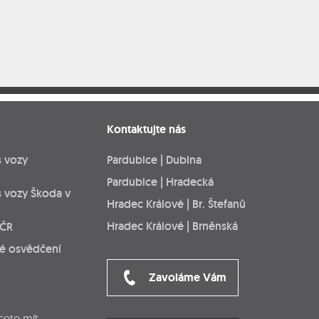
Kontaktujte nás
s vozy
Pardubice | Dubina
Pardubice | Hradecká
s vozy Škoda v
Hradec Králové | Br. Štefanů
Hradec Králové | Brněnská
 ČR
ké osvědčení
Zavoláme Vám
cete mít