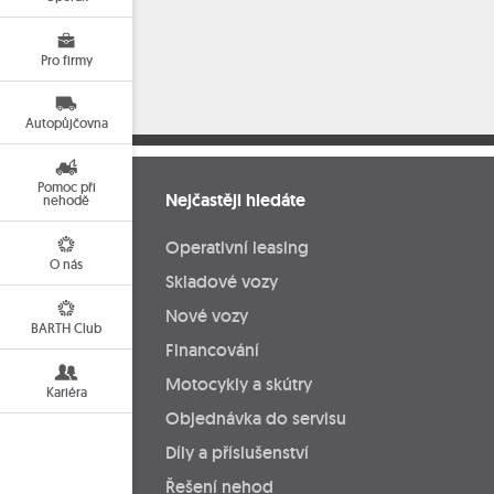
Pro firmy
Autopůjčovna
Pomoc při
Nejčastěji hledáte
nehodě
Operativní leasing
O nás
Skladové vozy
Nové vozy
BARTH Club
Financování
Motocykly a skútry
Kariéra
Objednávka do servisu
Díly a příslušenství
Řešení nehod