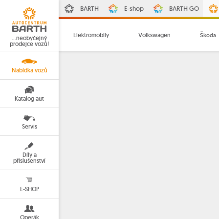
BARTH
E-shop
BARTH GO
Elektromobily
Volkswagen
Škoda
…neobyčejný
prodejce vozů!
Nabídka vozů
Katalog aut
Servis
Díly a
příslušenství
E-SHOP
Operák