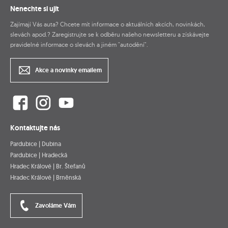
Nenechte si ujít
Zajímají Vás auta? Chcete mít informace o aktuálních akcích, novinkách,
slevách apod.? Zaregistrujte se k odběru našeho newsletteru a získávejte
pravidelné informace o slevách a jiném "autodění".
Akce a novinky emailem
Kontaktujte nás
Pardubice | Dubina
Pardubice | Hradecká
Hradec Králové | Br. Štefanů
Hradec Králové | Brněnská
Zavoláme Vám