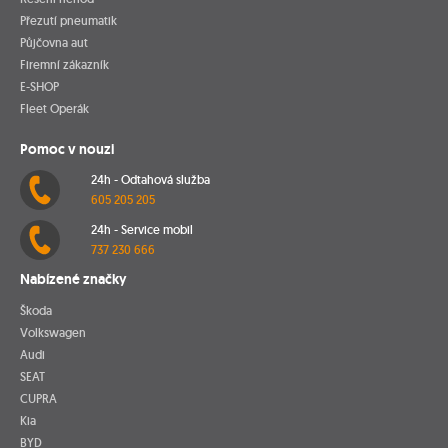
Přezutí pneumatik
Půjčovna aut
Firemní zákazník
E-SHOP
Fleet Operák
Pomoc v nouzi
24h - Odtahová služba
605 205 205
24h - Service mobil
737 230 666
Nabízené značky
Škoda
Volkswagen
Audi
SEAT
CUPRA
Kia
BYD