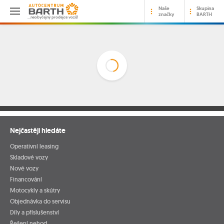
Naše
Skupina
značky
BARTH
…neobyčejný prodejce vozů!
Nejčastěji hledáte
Operativní leasing
Skladové vozy
Nové vozy
Financování
Motocykly a skútry
Objednávka do servisu
Díly a příslušenství
Řešení nehod