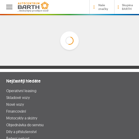
Naše
Skupina
značky
BARTH
…neobyčejný prodejce vozů!
Nejčastěji hledáte
Operativní leasing
Skladové vozy
Nové vozy
Financování
Motocykly a skútry
Objednávka do servisu
Díly a příslušenství
Řešení nehod