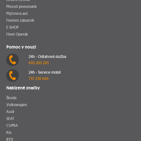
Přezutí pneumatik
Půjčovna aut
Firemní zákazník
E-SHOP
Fleet Operák
Pomoc v nouzi
24h - Odtahová služba
605 205 205
24h - Service mobil
737 230 666
Nabízené značky
Škoda
Volkswagen
Audi
SEAT
CUPRA
Kia
BYD