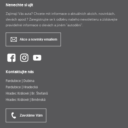
Nenechte si ujít
Zajímají Vás auta? Chcete mít informace o aktuálních akcích, novinkách,
slevách apod.? Zaregistrujte se k odběru našeho newsletteru a získávejte
pravidelné informace o slevách a jiném "autodění".
Akce a novinky emailem
Kontaktujte nás
Pardubice | Dubina
Pardubice | Hradecká
Hradec Králové | Br. Štefanů
Hradec Králové | Brněnská
Zavoláme Vám