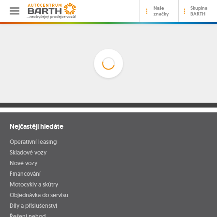
Naše
Skupina
značky
BARTH
…neobyčejný prodejce vozů!
Nejčastěji hledáte
Operativní leasing
Skladové vozy
Nové vozy
Financování
Motocykly a skútry
Objednávka do servisu
Díly a příslušenství
Řešení nehod