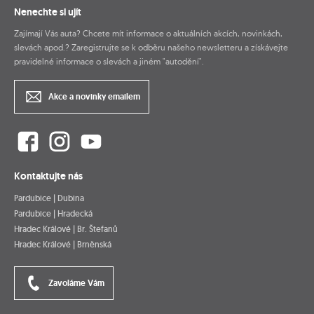
Nenechte si ujít
Zajímají Vás auta? Chcete mít informace o aktuálních akcích, novinkách,
slevách apod.? Zaregistrujte se k odběru našeho newsletteru a získávejte
pravidelné informace o slevách a jiném "autodění".
Akce a novinky emailem
Kontaktujte nás
Pardubice | Dubina
Pardubice | Hradecká
Hradec Králové | Br. Štefanů
Hradec Králové | Brněnská
Zavoláme Vám