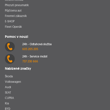
Přezutí pneumatik
Půjčovna aut
Firemní zákazník
E-SHOP
Fleet Operák
Pomoc v nouzi
24h - Odtahová služba
605 205 205
24h - Service mobil
737 230 666
Nabízené značky
Škoda
Volkswagen
Audi
SEAT
CUPRA
Kia
BYD