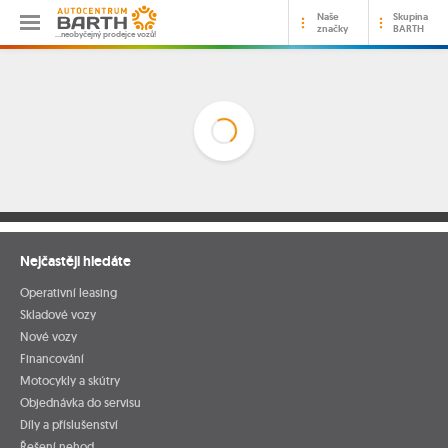
Naše
Skupina
značky
BARTH
…neobyčejný prodejce vozů!
Nejčastěji hledáte
Operativní leasing
Skladové vozy
Nové vozy
Financování
Motocykly a skútry
Objednávka do servisu
Díly a příslušenství
Řešení nehod