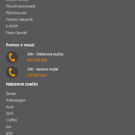
Přezutí pneumatik
Půjčovna aut
Firemní zákazník
E-SHOP
Fleet Operák
Pomoc v nouzi
24h - Odtahová služba
605 205 205
24h - Service mobil
737 230 666
Nabízené značky
Škoda
Volkswagen
Audi
SEAT
CUPRA
Kia
BYD