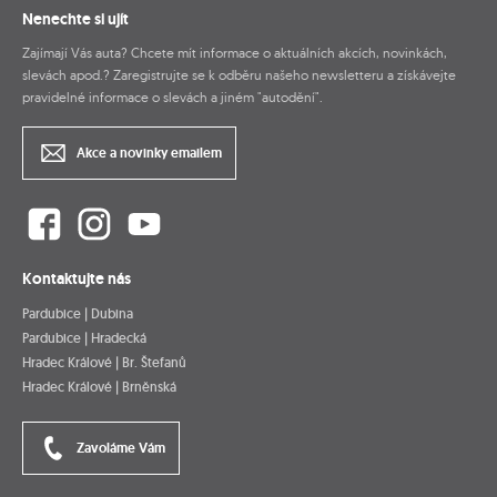
Nenechte si ujít
Zajímají Vás auta? Chcete mít informace o aktuálních akcích, novinkách,
slevách apod.? Zaregistrujte se k odběru našeho newsletteru a získávejte
pravidelné informace o slevách a jiném "autodění".
Akce a novinky emailem
Kontaktujte nás
Pardubice | Dubina
Pardubice | Hradecká
Hradec Králové | Br. Štefanů
Hradec Králové | Brněnská
Zavoláme Vám