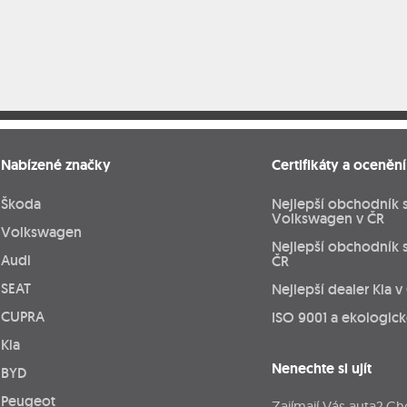
Nabízené značky
Certifikáty a ocenění
Škoda
Nejlepší obchodník 
Volkswagen v ČR
Volkswagen
Nejlepší obchodník 
Audi
ČR
SEAT
Nejlepší dealer Kia v
CUPRA
ISO 9001 a ekologic
Kia
Nenechte si ujít
BYD
Peugeot
Zajímají Vás auta? Ch