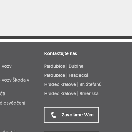
Kontaktujte nás
s vozy
Pardubice | Dubina
Pardubice | Hradecká
s vozy Škoda v
Hradec Králové | Br. Štefanů
Hradec Králové | Brněnská
 ČR
ké osvědčení
Zavoláme Vám
cete mít