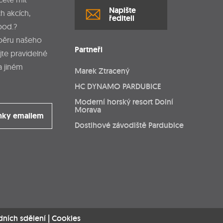
Napište
h akcích,
řediteli
pod.?
dběru našeho
Partneři
jte pravidelné
a jiném
Marek Ztracený
HC DYNAMO PARDUBICE
Moderní horský resort Dolní
Morava
nky emailem
Dostihové závodiště Pardubice
dních sdělení
|
Cookies