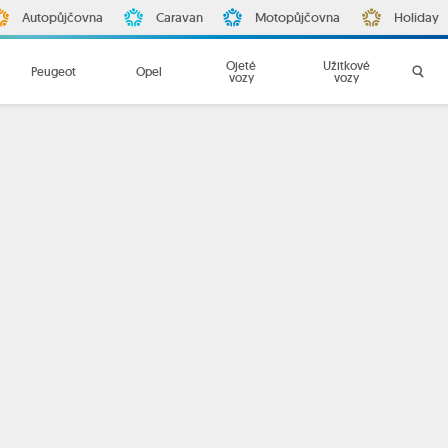
Autopůjčovna
Caravan
Motopůjčovna
Holiday
Ojeté
Užitkové
Peugeot
Opel
vozy
vozy