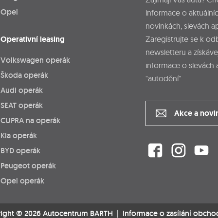
Opel
informace o aktuálníc
novinkách, slevách a
Operativní leasing
Zaregistrujte se k o
newsletteru a získáve
Volkswagen operák
informace o slevách 
Škoda operák
"autodění".
Audi operák
SEAT operák
Akce a novi
CUPRA na operák
Kia operák
BYD operák
Peugeot operák
Opel operák
ight © 2026 Autocentrum BARTH |
Informace o zasílání obcho