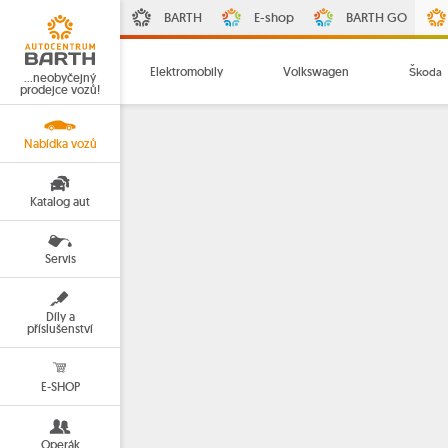
BARTH
E-shop
BARTH GO
Elektromobily
Volkswagen
Škoda
…neobyčejný
prodejce vozů!
Nabídka vozů
Katalog aut
Servis
Díly a
příslušenství
E-SHOP
Operák