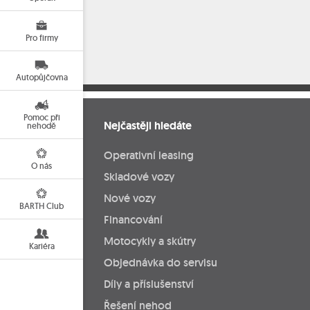
Pro firmy
Autopůjčovna
Pomoc při
Nejčastěji hledáte
nehodě
Operativní leasing
O nás
Skladové vozy
Nové vozy
BARTH Club
Financování
Motocykly a skútry
Kariéra
Objednávka do servisu
Díly a příslušenství
Řešení nehod