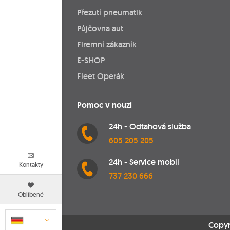
Přezutí pneumatik
Půjčovna aut
Firemní zákazník
E-SHOP
Fleet Operák
Pomoc v nouzi
24h - Odtahová služba
605 205 205
24h - Service mobil
Kontakty
737 230 666
Oblíbené
Copyr