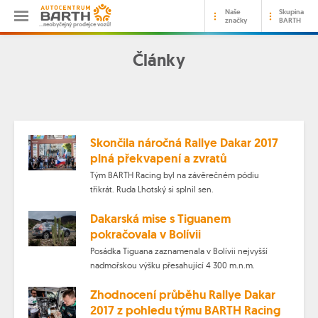
Naše
Skupina
značky
BARTH
…neobyčejný prodejce vozů!
Články
Skončila náročná Rallye Dakar 2017
plná překvapení a zvratů
Tým BARTH Racing byl na závěrečném pódiu
třikrát. Ruda Lhotský si splnil sen.
Dakarská mise s Tiguanem
pokračovala v Bolívii
Posádka Tiguana zaznamenala v Bolívii nejvyšší
nadmořskou výšku přesahující 4 300 m.n.m.
Zhodnocení průběhu Rallye Dakar
2017 z pohledu týmu BARTH Racing