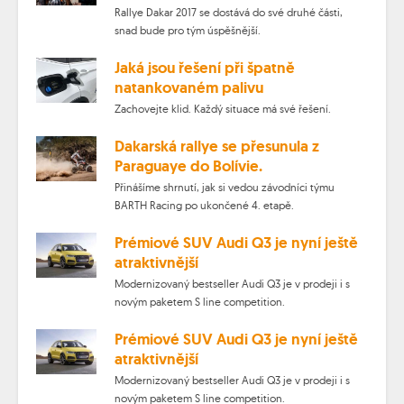
Rallye Dakar 2017 se dostává do své druhé části,
snad bude pro tým úspěšnější.
Jaká jsou řešení při špatně
natankovaném palivu
Zachovejte klid. Každý situace má své řešení.
Dakarská rallye se přesunula z
Paraguaye do Bolívie.
Přinášíme shrnutí, jak si vedou závodníci týmu
BARTH Racing po ukončené 4. etapě.
Prémiové SUV Audi Q3 je nyní ještě
atraktivnější
Modernizovaný bestseller Audi Q3 je v prodeji i s
novým paketem S line competition.
Prémiové SUV Audi Q3 je nyní ještě
atraktivnější
Modernizovaný bestseller Audi Q3 je v prodeji i s
novým paketem S line competition.