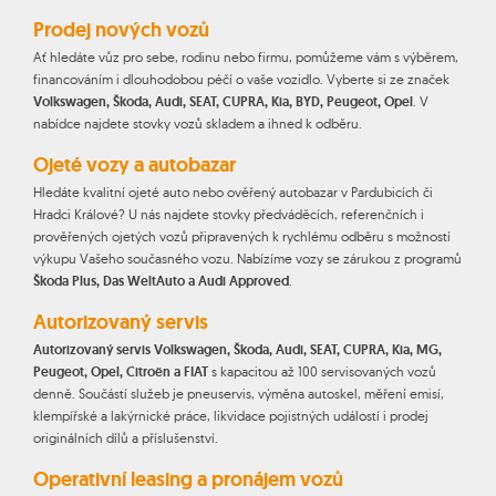
Prodej nových vozů
Ať hledáte vůz pro sebe, rodinu nebo firmu, pomůžeme vám s výběrem,
financováním i dlouhodobou péčí o vaše vozidlo. Vyberte si ze značek
Volkswagen, Škoda, Audi, SEAT, CUPRA, Kia, BYD, Peugeot, Opel
. V
nabídce najdete stovky vozů skladem a ihned k odběru.
Ojeté vozy a autobazar
Hledáte kvalitní ojeté auto nebo ověřený autobazar v Pardubicích či
Hradci Králové? U nás najdete stovky předváděcích, referenčních i
prověřených ojetých vozů připravených k rychlému odběru s možností
výkupu Vašeho současného vozu. Nabízíme vozy se zárukou z programů
Škoda Plus, Das WeltAuto a Audi Approved
.
Autorizovaný servis
Autorizovaný servis Volkswagen, Škoda, Audi, SEAT, CUPRA, Kia, MG,
Peugeot, Opel, Citroën a FIAT
s kapacitou až 100 servisovaných vozů
denně. Součástí služeb je pneuservis, výměna autoskel, měření emisí,
klempířské a lakýrnické práce, likvidace pojistných událostí i prodej
originálních dílů a příslušenství.
Operativní leasing a pronájem vozů