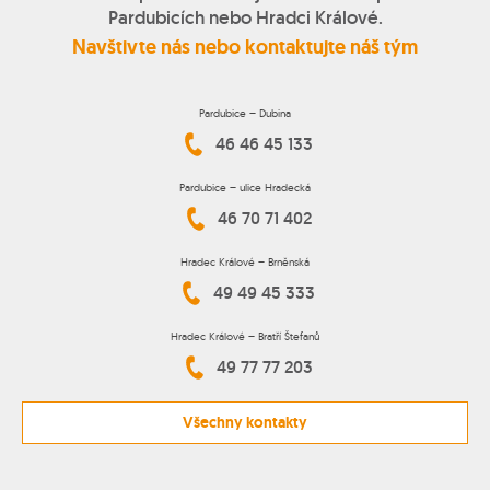
Pardubicích nebo Hradci Králové.
Navštivte nás nebo kontaktujte náš tým
Pardubice – Dubina
46 46 45 133
Pardubice – ulice Hradecká
46 70 71 402
Hradec Králové – Brněnská
49 49 45 333
Hradec Králové – Bratří Štefanů
49 77 77 203
Všechny kontakty