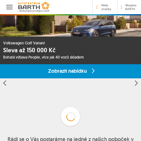
Naše
Skupina
značky
BARTH
…neobyčejný prodejce vozů!
Volkswagen Golf Variant
Sleva až 150 000 Kč
Bohatá výbava People, více jak 40 vozů skladem
Zobrazit nabídku
Rádi se o Vás postaráme na jedné z našich poboček v