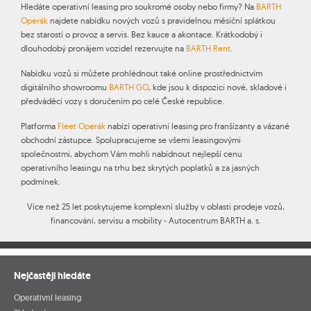
Hledáte operativní leasing pro soukromé osoby nebo firmy? Na
BARTH
Operák
najdete nabídku nových vozů s pravidelnou měsíční splátkou
bez starostí o provoz a servis. Bez kauce a akontace. Krátkodobý i
dlouhodobý pronájem vozidel rezervujte na
BARTH Rent
.
Nabídku vozů si můžete prohlédnout také online prostřednictvím
digitálního showroomu
BARTH GO
, kde jsou k dispozici nové, skladové i
předváděcí vozy s doručením po celé České republice.
Platforma
Fleet Operák
nabízí operativní leasing pro franšízanty a vázané
obchodní zástupce. Spolupracujeme se všemi leasingovými
společnostmi, abychom Vám mohli nabídnout nejlepší cenu
operativního leasingu na trhu bez skrytých poplatků a za jasných
podmínek.
Více než 25 let poskytujeme komplexní služby v oblasti prodeje vozů,
financování, servisu a mobility - Autocentrum BARTH a. s.
Nejčastěji hledáte
Operativní leasing