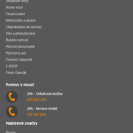
Skladové vozy
Nové vozy
Financování
Motocykly a skútry
Objednávka do servisu
Díly a příslušenství
Řešení nehod
Přezutí pneumatik
Půjčovna aut
Firemní zákazník
E-SHOP
Fleet Operák
Pomoc v nouzi
24h - Odtahová služba
605 205 205
24h - Service mobil
737 230 666
Nabízené značky
Škoda