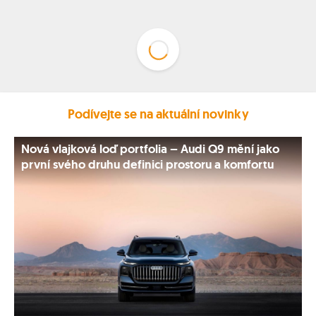
Podívejte se na aktuální novinky
Nová vlajková loď portfolia – Audi Q9 mění jako
první svého druhu definici prostoru a komfortu