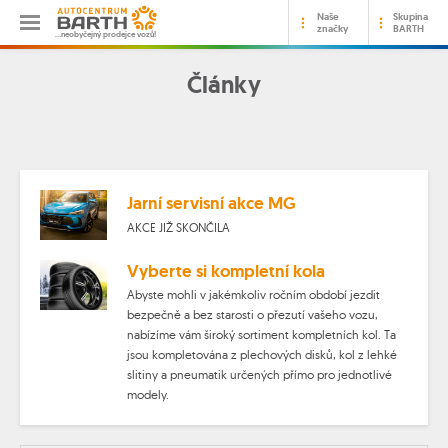
Naše
Skupina
značky
BARTH
…neobyčejný prodejce vozů!
Články
Jarní servisní akce MG
AKCE JIŽ SKONČILA
Vyberte si kompletní kola
Abyste mohli v jakémkoliv ročním období jezdit
bezpečně a bez starosti o přezutí vašeho vozu,
nabízíme vám široký sortiment kompletních kol. Ta
jsou kompletována z plechových disků, kol z lehké
slitiny a pneumatik určených přímo pro jednotlivé
modely.